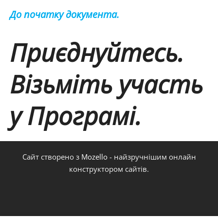
До початку документа.
Приєднуйтесь.
Візьміть участь
у Програмі.
Сайт створено з
Mozello
- найзручнішим онлайн
конструктором сайтів.