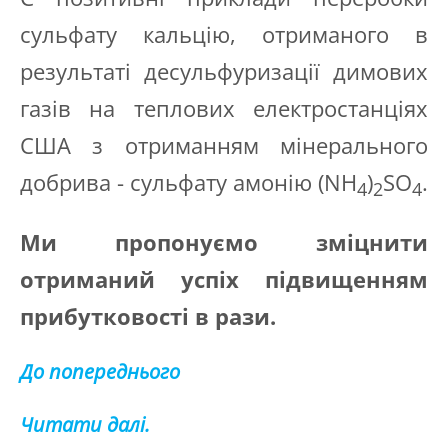
сульфату кальцію, отриманого в
результаті десульфуризації димових
газів на теплових електростанціях
США з отриманням мінерального
добрива - сульфату амонію (NH
)
SO
.
4
2
4
Ми пропонуємо зміцнити
отриманий успіх підвищенням
прибутковості в рази.
До попереднього
Читати далі.