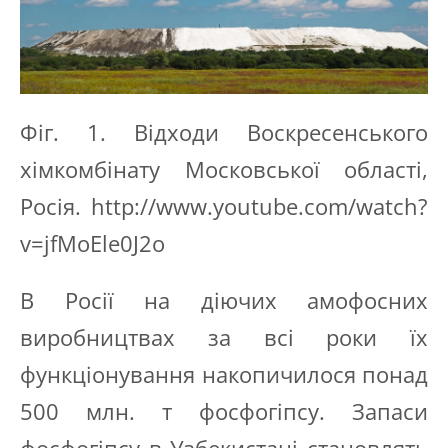
Фіг. 1. Відходи Воскресенського
хімкомбінату Московської області,
Росія. http://www.youtube.com/watch?
v=jfMoEle0J2o
В Росії на діючих амофосних
виробництвах за всі роки їх
функціонування накопичилося понад
500 млн. т фосфогіпсу. Запаси