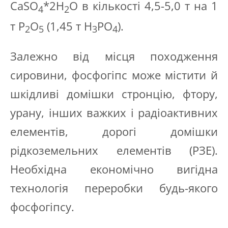
CaSO
*2H
O в кількості 4,5-5,0 т на 1
4
2
т P
O
(1,45 т H
PO
).
2
5
3
4
Залежно від місця походження
сировини, фосфогіпс може містити й
шкідливі домішки стронцію, фтору,
урану, інших важких і радіоактивних
елементів, дорогі домішки
рідкоземельних елементів (РЗЕ).
Необхідна економічно вигідна
технологія переробки будь-якого
фосфогіпсу.