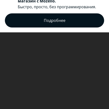
магазин с Mozello.
Быстро, просто, без программирования.
Подробнее
Мы создали новое направление
экономически выгодных
безотходных
энергосберегающих
технологий
производства «зрелых
товаров» базовых отраслей
промышленности и конверсии
техногенных месторождений во
вторичную сырьевую базу.
Этими технологиями мы предложили