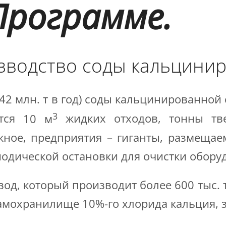
Программе.
изводство соды кальцини
42 млн. т в год) соды кальцинированной
3
ится
10 м
жидких отходов, тонны тве
жное, предприятия – гиганты, размещае
иодической остановки для очистки обору
д, который производит более 600 тыс. т
ламохранилище 10%-го хлорида кальция,