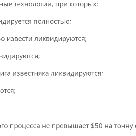
ые технологии, при которых:
идируется полностью;
во извести ликвидируются;
квидируются;
ига известняка ликвидируются;
ются;
го процесса не превышает $50 на тонну 