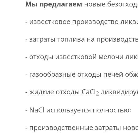
Мы предлагаем
новые безотходн
- известковое производство ликв
- затраты топлива на производст
- отходы известковой мелочи ли
- газообразные отходы печей обж
- жидкие отходы
CaCl
ликвидиру
2
-
NaCl
используется полностью
;
- производственные затраты ново